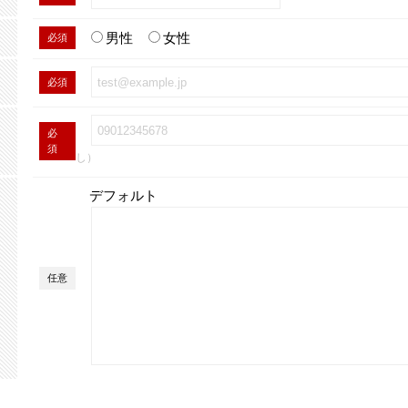
男性
女性
必須
必須
必
須
し）
デフォルト
任意