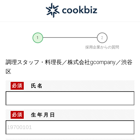
採用企業からの質問
調理スタッフ・料理長／株式会社gcompany／渋谷
区
氏名
必須
生年月日
必須