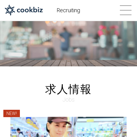
Recruiting
求人情報
Jobs
NEW!