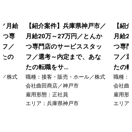
／月給
【紹介案件】兵庫県神戸市／
【紹介
かつ専
月給20万～27万円／とんか
月給2
ッフ／
つ専門店のサービススタッ
つ専
なたの
フ／選考～内定まで、あな
フ／
たの転職をサ...
たの転
ル／株式
職種：接客・販売・ホール／株式
職種：
会社曲田商店／神戸市
会社曲
雇用形態：正社員
雇用形
エリア：兵庫県神戸市
エリア