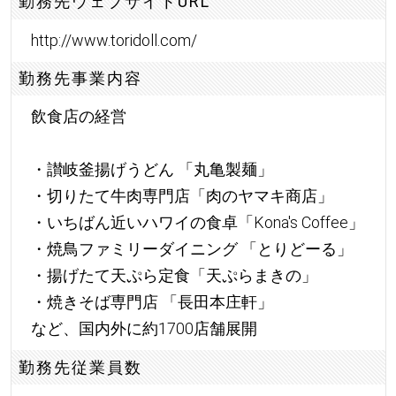
勤務先ウェブサイトURL
http://www.toridoll.com/
勤務先事業内容
飲食店の経営
・讃岐釜揚げうどん 「丸亀製麺」
・切りたて牛肉専門店「肉のヤマキ商店」
・いちばん近いハワイの食卓「Kona's Coffee」
・焼鳥ファミリーダイニング 「とりどーる」
・揚げたて天ぷら定食「天ぷらまきの」
・焼きそば専門店 「長田本庄軒」
など、国内外に約1700店舗展開
勤務先従業員数