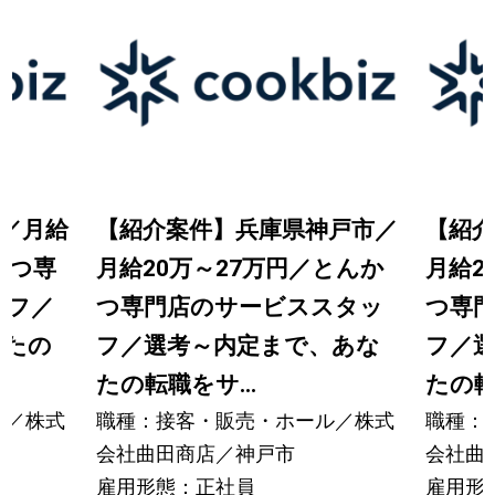
／月給
【紹介案件】兵庫県神戸市／
【紹介
かつ専
月給20万～27万円／とんか
月給2
ッフ／
つ専門店のサービススタッ
つ専
なたの
フ／選考～内定まで、あな
フ／
たの転職をサ...
たの転
ル／株式
職種：接客・販売・ホール／株式
職種：
会社曲田商店／神戸市
会社曲
雇用形態：正社員
雇用形