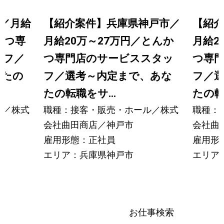
／月給
【紹介案件】兵庫県神戸市／
【紹介
かつ専
月給20万～27万円／とんか
月給2
ッフ／
つ専門店のサービススタッ
つ専
なたの
フ／選考～内定まで、あな
フ／
たの転職をサ...
たの転
ル／株式
職種：接客・販売・ホール／株式
職種：
会社曲田商店／神戸市
会社曲
雇用形態：正社員
雇用形
エリア：兵庫県神戸市
エリア
お仕事検索