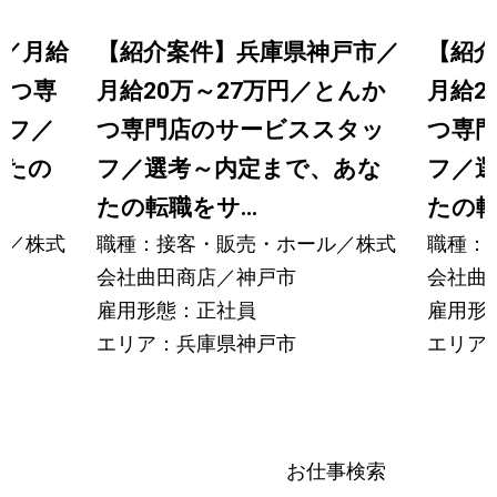
／月給
【紹介案件】兵庫県神戸市／
【紹介
かつ専
月給20万～27万円／とんか
月給2
ッフ／
つ専門店のサービススタッ
つ専
なたの
フ／選考～内定まで、あな
フ／
たの転職をサ...
たの転
ル／株式
職種：接客・販売・ホール／株式
職種：
会社曲田商店／神戸市
会社曲
雇用形態：正社員
雇用形
エリア：兵庫県神戸市
エリア
お仕事検索