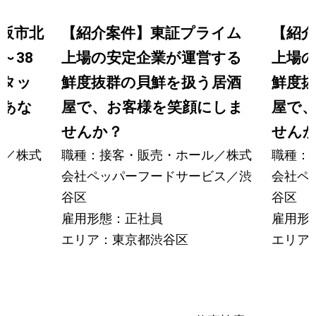
阪市北
【紹介案件】東証プライム
【紹
～38
上場の安定企業が運営する
上場
スタッ
鮮度抜群の貝鮮を扱う居酒
鮮度
、あな
屋で、お客様を笑顔にしま
屋で
せんか？
せん
ル／株式
職種：接客・販売・ホール／株式
職種：
会社ペッパーフードサービス／渋
会社ペ
谷区
谷区
雇用形態：正社員
雇用形
エリア：東京都渋谷区
エリア