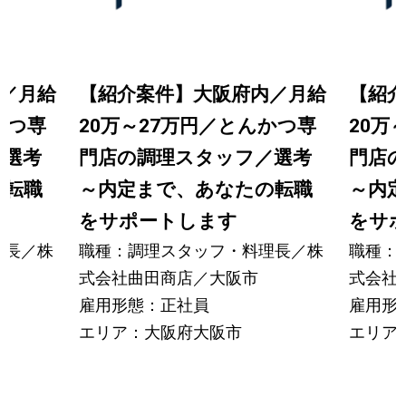
／月給
【紹介案件】大阪府内／月給
【紹介
かつ専
20万～27万円／とんかつ専
20万
／選考
門店の調理スタッフ／選考
門店
の転職
～内定まで、あなたの転職
～内
をサポートします
をサ
理長／株
職種：調理スタッフ・料理長／株
職種：
式会社曲田商店／大阪市
式会社
雇用形態：正社員
雇用形
エリア：大阪府大阪市
エリア