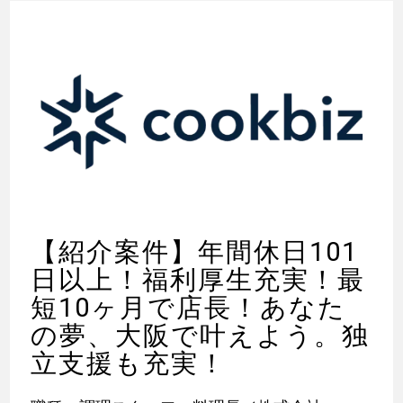
【紹介案件】年間休日101
日以上！福利厚生充実！最
短10ヶ月で店長！あなた
の夢、大阪で叶えよう。独
立支援も充実！