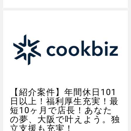
【紹介案件】年間休日101
日以上！福利厚生充実！最
短10ヶ月で店長！あなた
の夢、大阪で叶えよう。独
立支援も充実！